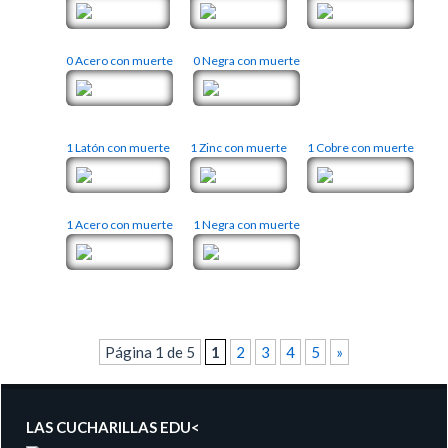
0 Acero con muerte
0 Negra con muerte
1 Latón con muerte
1 Zinc con muerte
1 Cobre con muerte
1 Acero con muerte
1 Negra con muerte
Página 1 de 5
1
2
3
4
5
»
LAS CUCHARILLAS EDU<