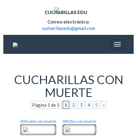
CUCHARILLAS EDU
Correo electrónico:
cucharillasedu@gmail.com
CUCHARILLAS CON
MUERTE
Página 1 de 5
1
2
3
4
5
»
000 Latón con muerte
000 Zinc con muerte