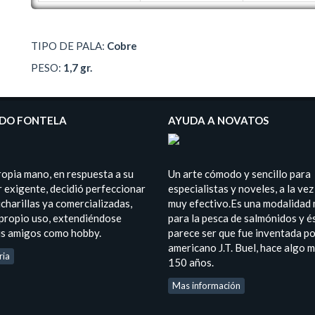
TIPO DE PALA:
Cobre
PESO:
1,7 gr.
DO FONTELA
AYUDA A NOVATOS
ropia mano, en respuesta a su
Un arte cómodo y sencillo para
 exigente, decidió perfeccionar
especialistas y noveles, a la vez
charillas ya comercializadas,
muy efectivo.Es una modalidad
 propio uso, extendiéndose
para la pesca de salmónidos y é
us amigos como hobby.
parece ser que fue inventada po
americano J.T. Buel, hace algo 
ria
150 años.
Mas información