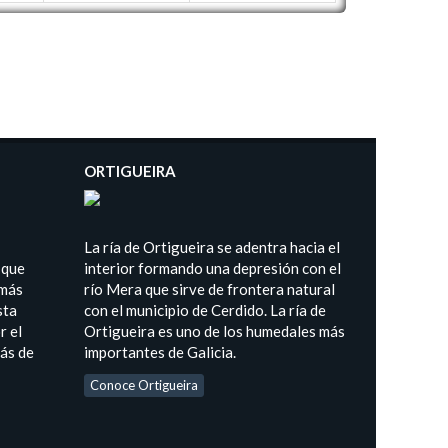
ORTIGUEIRA
La ría de Ortigueira se adentra hacia el
 que
interior formando una depresión con el
 más
río Mera que sirve de frontera natural
sta
con el municipio de Cerdido. La ría de
r el
Ortigueira es uno de los humedales más
más de
importantes de Galicia.
Conoce Ortigueira