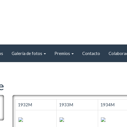
os
Galería de fotos
Premios
Contacto
Colabora
e
1932M
1933M
1934M