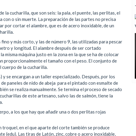
la cucharilla, que son seis: la pala, el puente, las perlitas, el
sea con o sin muerte. La preparación de las partes no precisa
r por cortar el alambre, que es de acero inoxidable, de un
arilla.
fino y más corto, y las de número 9, las utilizadas para pescar
metro y longitud. El alambre después de ser cortado
 la misma máquina justo en la zona en la que se ha de colocar
nan proporcionalmente el tamaño con el peso. El conjunto de
 cuerpo de la cucharilla.
s) y se encargan a un taller especializado. Después, por los
de paneles de nido de abeja para el pintado con esmalte de
mbién se realiza manualmente. Se termina el proceso de secado
charillas de este artesano, salvo las de salmón, tiene la
a.
po, a los que hay que añadir una o dos perlitas rojas
 troquel, en el que aparte del corte también se produce
 (edu). Las tiras de Latón, zinc, cobre o acero inoxidable,