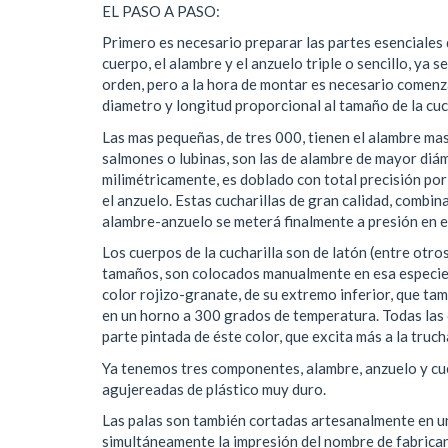
EL PASO A PASO:
Primero es necesario preparar las partes esenciales de 
cuerpo, el alambre y el anzuelo triple o sencillo, ya 
orden, pero a la hora de montar es necesario comenza
diametro y longitud proporcional al tamaño de la cuch
Las mas pequeñas, de tres 000, tienen el alambre mas 
salmones o lubinas, son las de alambre de mayor diá
milimétricamente, es doblado con total precisión por
el anzuelo. Estas cucharillas de gran calidad, combi
alambre-anzuelo se meterá finalmente a presión en el
Los cuerpos de la cucharilla son de latón (entre otro
tamaños, son colocados manualmente en esa especie 
color rojizo-granate, de su extremo inferior, que ta
en un horno a 300 grados de temperatura. Todas las cu
parte pintada de éste color, que excita más a la truch
Ya tenemos tres componentes, alambre, anzuelo y cuer
agujereadas de plástico muy duro.
Las palas son también cortadas artesanalmente en un
simultáneamente la impresión del nombre de fabricante