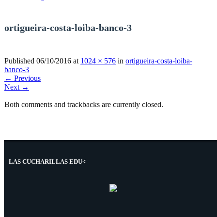
ortigueira-costa-loiba-banco-3
Published
06/10/2016
at
1024 × 576
in
ortigueira-costa-loiba-
banco-3
←
Previous
Next
→
Both comments and trackbacks are currently closed.
LAS CUCHARILLAS EDU<