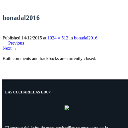
bonadal2016
Published
14/12/2015
at
1024 × 512
in
bonadal2016
←
Previous
Next
→
Both comments and trackbacks are currently closed.
LAS CUCHARILLAS EDU<
El secreto del éxito de estas cucharillas se encuentra en la