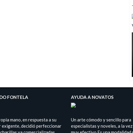
DO FONTELA
AYUDA A NOVATOS
ropia mano, en respuesta a su
Un arte cómodo y sencillo para
 exigente, decidió perfeccionar
especialistas y noveles, a la vez
charillas ya comercializadas,
muy efectivo.Es una modalidad