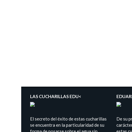
LAS CUCHARILLAS EDU<
EDUAR
El secreto del éxito de estas cucharillas
De su p
se encuentra en la particularidad de su
carácter
forma de posarse sobre el agua sin
estas cu