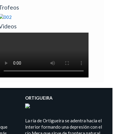
Trofeos
Videos
ORTIGUEIRA
La ría de Ortigueira se adentra hacia el
 que
interior formando una depresión con el
 más
río Mera que sirve de frontera natural