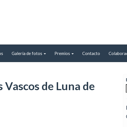
os
Galería de fotos
Premios
Contacto
Colabora
s Vascos de Luna de