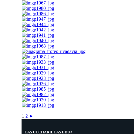
1
2
►
LAS CUCHARILLAS EDU<