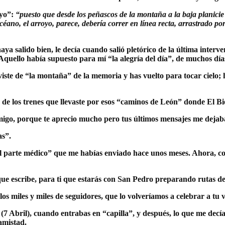
oyo”:
“puesto que desde los peñascos de la montaña a la baja planicie 
 océano, el arroyo, parece, debería correr en línea recta, arrastrado po
lido bien, le decía cuando salió pletórico de la última intervenci
uello había supuesto para mí “la alegría del día”, de muchos días 
e “la montaña” de la memoria y has vuelto para tocar cielo; has 
s de los trenes que llevaste por esos “caminos de León” donde El 
igo, porque te aprecio mucho pero tus últimos mensajes me dejaba
as”.
l parte médico” que me habías enviado hace unos meses. Ahora, co
escribe, para ti que estarás con San Pedro preparando rutas de
os miles y miles de seguidores, que lo volveríamos a celebrar a tu v
l (7 Abril), cuando entrabas en “capilla”, y después, lo que me de
amistad.