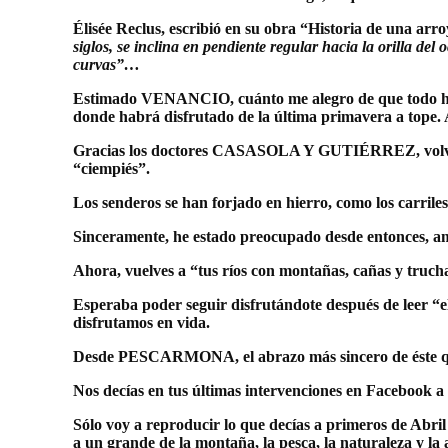
Élisée Reclus, escribió en su obra “Historia de una arr
siglos, se inclina en pendiente regular hacia la orilla del
curvas”…
Estimado VENANCIO, cuánto me alegro de que todo haya sa
donde habrá disfrutado de la última primavera a tope. Aq
Gracias los doctores CASASOLA Y GUTIÉRREZ, volviste d
“ciempiés”.
Los senderos se han forjado en hierro, como los carrile
Sinceramente, he estado preocupado desde entonces, am
Ahora, vuelves a “tus ríos con montañas, cañas y truch
Esperaba poder seguir disfrutándote después de leer “e
disfrutamos en vida.
Desde PESCARMONA, el abrazo más sincero de éste que 
Nos decías en tus últimas intervenciones en Facebook a l
Sólo voy a reproducir lo que decías a primeros de Abri
a un grande de la montaña, la pesca, la naturaleza y la 