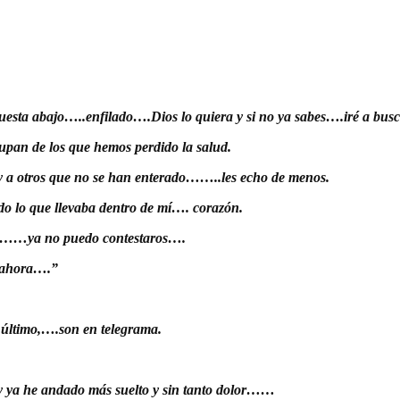
 cuesta abajo…..enfilado….Dios lo quiera y si no ya sabes….iré a bus
pan de los que hemos perdido la salud.
y a otros que no se han enterado……..les echo de menos.
do lo que llevaba dentro de mí…. corazón.
to……ya no puedo contestaros….
e ahora….”
último,….son en telegrama.
 y ya he andado más suelto y sin tanto dolor……