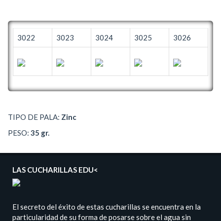
3022
3023
3024
3025
3026
TIPO DE PALA:
Zinc
PESO:
35 gr.
LAS CUCHARILLAS EDU<
El secreto del éxito de estas cucharillas se encuentra en la
particularidad de su forma de posarse sobre el agua sin