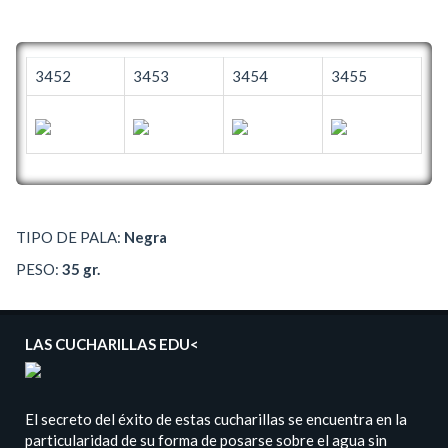
3452
3453
3454
3455
TIPO DE PALA:
Negra
PESO:
35 gr.
LAS CUCHARILLAS EDU<
El secreto del éxito de estas cucharillas se encuentra en la
particularidad de su forma de posarse sobre el agua sin