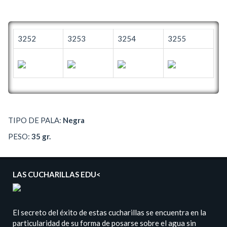
3252
3253
3254
3255
TIPO DE PALA:
Negra
PESO:
35 gr.
LAS CUCHARILLAS EDU<
El secreto del éxito de estas cucharillas se encuentra en la
particularidad de su forma de posarse sobre el agua sin