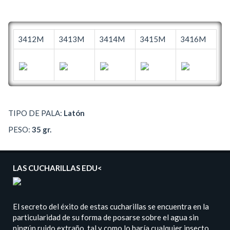
3412M
3413M
3414M
3415M
3416M
TIPO DE PALA:
Latón
PESO:
35 gr.
LAS CUCHARILLAS EDU<
El secreto del éxito de estas cucharillas se encuentra en la
particularidad de su forma de posarse sobre el agua sin
ningún ruido extraño, tal y como lo haría cualquier insecto,