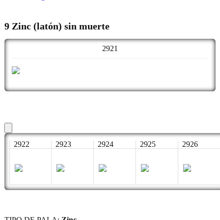
9 Zinc (latón) sin muerte
2921
2922
2923
2924
2925
2926
TIPO DE PALA:
Zinc