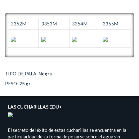
3352M
3353M
3354M
3355M
TIPO DE PALA:
Negra
PESO:
25 gr.
LAS CUCHARILLAS EDU<
El secreto del éxito de estas cucharillas se encuentra en la
particularidad de su forma de posarse sobre el agua sin