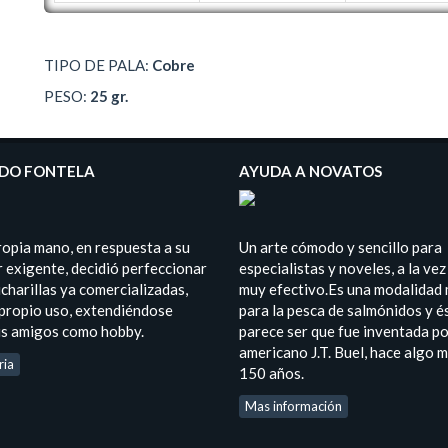
TIPO DE PALA:
Cobre
PESO:
25 gr.
DO FONTELA
AYUDA A NOVATOS
ropia mano, en respuesta a su
Un arte cómodo y sencillo para
 exigente, decidió perfeccionar
especialistas y noveles, a la vez
charillas ya comercializadas,
muy efectivo.Es una modalidad
 propio uso, extendiéndose
para la pesca de salmónidos y é
us amigos como hobby.
parece ser que fue inventada po
americano J.T. Buel, hace algo 
ria
150 años.
Mas información