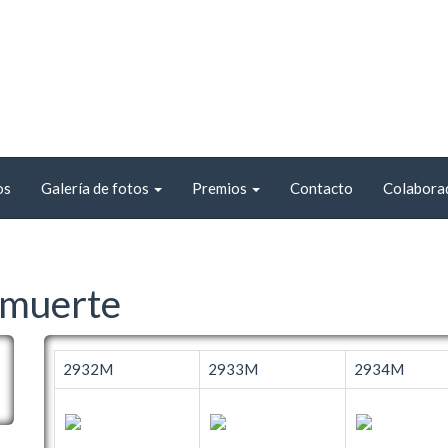
os
Galería de fotos
Premios
Contacto
Colabora
 muerte
2932M
2933M
2934M