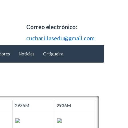
Correo electrónico:
cucharillasedu@gmail.com
dores
Noticias
Ortigueira
2935M
2936M