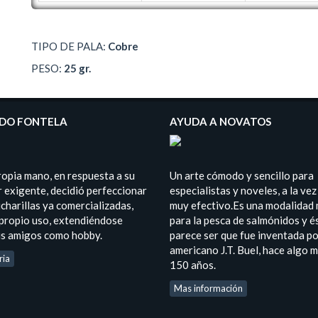
TIPO DE PALA:
Cobre
PESO:
25 gr.
DO FONTELA
AYUDA A NOVATOS
ropia mano, en respuesta a su
Un arte cómodo y sencillo para
 exigente, decidió perfeccionar
especialistas y noveles, a la vez
charillas ya comercializadas,
muy efectivo.Es una modalidad
 propio uso, extendiéndose
para la pesca de salmónidos y é
us amigos como hobby.
parece ser que fue inventada po
americano J.T. Buel, hace algo 
ria
150 años.
Mas información