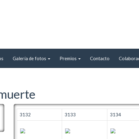
os
Galería de fotos
Premios
Contacto
Colabora
 muerte
3132
3133
3134