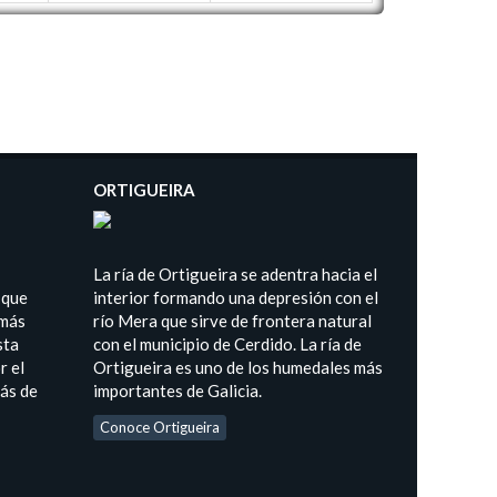
ORTIGUEIRA
La ría de Ortigueira se adentra hacia el
 que
interior formando una depresión con el
 más
río Mera que sirve de frontera natural
sta
con el municipio de Cerdido. La ría de
r el
Ortigueira es uno de los humedales más
más de
importantes de Galicia.
Conoce Ortigueira