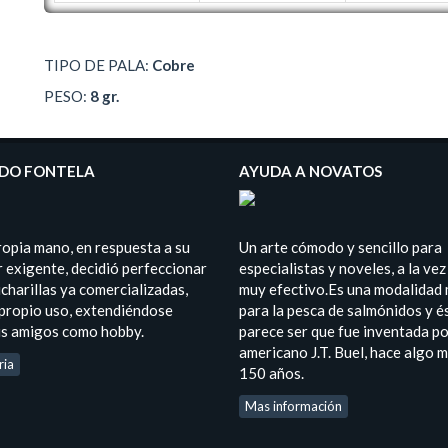
TIPO DE PALA:
Cobre
PESO:
8 gr.
DO FONTELA
AYUDA A NOVATOS
ropia mano, en respuesta a su
Un arte cómodo y sencillo para
 exigente, decidió perfeccionar
especialistas y noveles, a la vez
charillas ya comercializadas,
muy efectivo.Es una modalidad
 propio uso, extendiéndose
para la pesca de salmónidos y é
us amigos como hobby.
parece ser que fue inventada po
americano J.T. Buel, hace algo 
ria
150 años.
Mas información