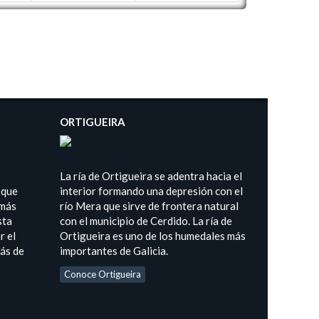
ORTIGUEIRA
La ría de Ortigueira se adentra hacia el
 que
interior formando una depresión con el
 más
río Mera que sirve de frontera natural
sta
con el municipio de Cerdido. La ría de
r el
Ortigueira es uno de los humedales más
más de
importantes de Galicia.
Conoce Ortigueira