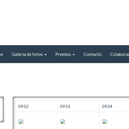
os
Galería de fotos
Premios
Contacto
Colabora
0932
0933
0934