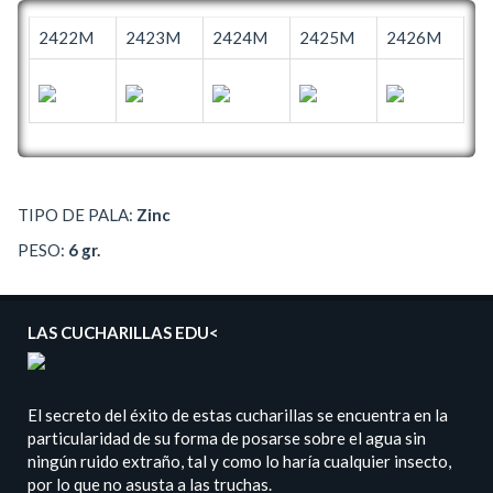
2422M
2423M
2424M
2425M
2426M
TIPO DE PALA:
Zinc
PESO:
6 gr.
LAS CUCHARILLAS EDU<
El secreto del éxito de estas cucharillas se encuentra en la
particularidad de su forma de posarse sobre el agua sin
ningún ruido extraño, tal y como lo haría cualquier insecto,
por lo que no asusta a las truchas.