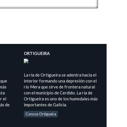
ORTIGUEIRA
La ría de Ortigueira se adentra hacia el
 que
interior formando una depresión con el
 más
río Mera que sirve de frontera natural
sta
con el municipio de Cerdido. La ría de
r el
Ortigueira es uno de los humedales más
más de
importantes de Galicia.
Conoce Ortigueira