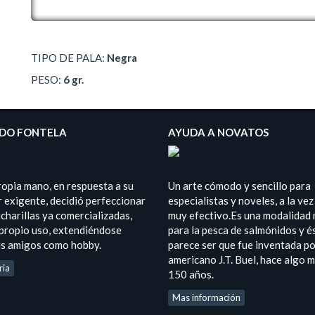
TIPO DE PALA:
Negra
PESO:
6 gr.
DO FONTELA
AYUDA A NOVATOS
ropia mano, en respuesta a su
Un arte cómodo y sencillo para
 exigente, decidió perfeccionar
especialistas y noveles, a la vez
charillas ya comercializadas,
muy efectivo.Es una modalidad
 propio uso, extendiéndose
para la pesca de salmónidos y é
us amigos como hobby.
parece ser que fue inventada po
americano J.T. Buel, hace algo 
ria
150 años.
Mas información