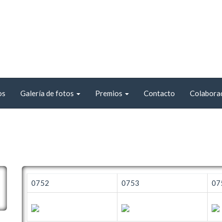
os
Galería de fotos
Premios
Contacto
Colabora
0752
0753
07