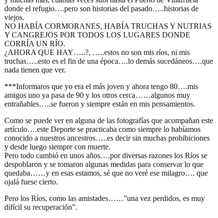
donde el refugio….pero son historias del pasado…..historias de
viejos.
NO HABÍA CORMORANES, HABÍA TRUCHAS Y NUTRIAS
Y CANGREJOS POR TODOS LOS LUGARES DONDE
CORRÍA UN RÍO.
¿AHORA QUE HAY…..?, …..estos no son mis ríos, ni mis
truchas…..esto es el fin de una época….lo demás sucedáneos….que
nada tienen que ver.
***Informaros que yo era el más joven y ahora tengo 80….mis
amigos uno ya pasa de 90 y los otros cerca……algunos muy
entrañables…..se fueron y siempre están en mis pensamientos.
Como se puede ver en alguna de las fotografías que acompañan este
artículo….este Deporte se practicaba como siempre lo habíamos
conocido a nuestros ancestros…..es decir sin muchas prohibiciones
y desde luego siempre con muerte.
Pero todo cambió en unos años….por diversas razones los Ríos se
despoblaron y se tomaron algunas medidas para conservar lo que
quedaba……y en esas estamos, sé que no veré ese milagro…. que
ojalá fuese cierto.
Pero los Ríos, como las amistades……”una vez perdidos, es muy
difícil su recuperación”.