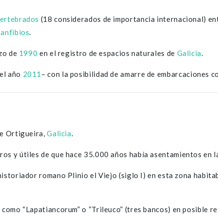
ertebrados
(18 considerados de importancia internacional) en
e
anfibios
.
rzo de
1990
en el registro de espacios naturales de
Galicia
.
el año
2011
– con la posibilidad de amarre de embarcaciones c
de Ortigueira,
Galicia
.
ros y útiles de que hace 35.000 años había asentamientos en l
istoriador romano Plinio el Viejo (siglo I) en esta zona habita
o como “Lapatiancorum” o “Trileuco” (tres bancos) en posible r