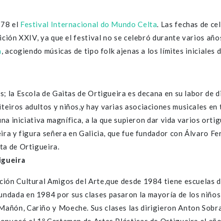
978 el
Festival Internacional do Mundo Celta
. Las fechas de ce
ición XXIV, ya que el festival no se celebró durante varios años
a
, acogiendo músicas de tipo folk ajenas a los límites iniciales 
; la Escola de Gaitas de Ortigueira es decana en su labor de d
eiros adultos y niños,y hay varias asociaciones musicales en 
 una iniciativa magnífica, a la que supieron dar vida varios or
eira y figura señera en Galicia, que fue fundador con Álvaro 
ta de Ortigueira.
igueira
ción Cultural Amigos del Arte,que desde 1984 tiene escuelas d
dada en 1984 por sus clases pasaron la mayoría de los niños y
Mañón, Cariño y Moeche. Sus clases las dirigieron Anton Sobr