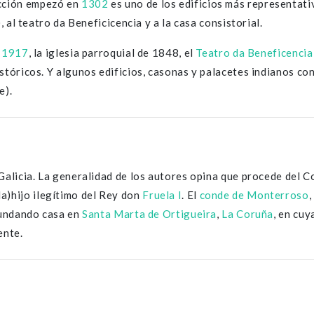
ucción empezó en
1302
es uno de los edificios más representativo
, al teatro da Beneficicencia y a la casa consistorial.
n
1917
, la iglesia parroquial de 1848, el
Teatro da Beneficencia
istóricos. Y algunos edificios, casonas y palacetes indianos c
e).
e Galicia. La generalidad de los autores opina que procede del 
)hijo ilegítimo del Rey don
Fruela I
. El
conde de Monterroso
,
 fundando casa en
Santa Marta de Ortigueira
,
La Coruña
, en cuy
ente.