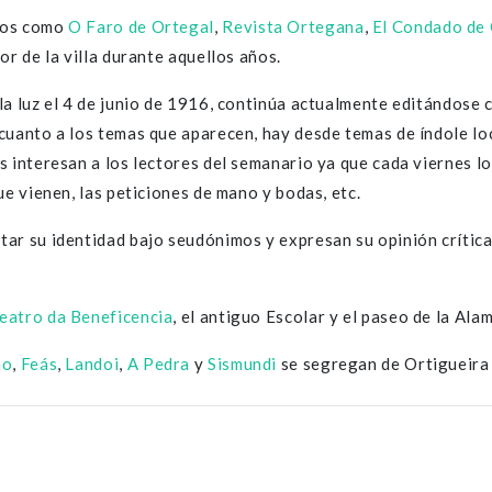
cos como
O Faro de Ortegal
,
Revista Ortegana
,
El Condado de 
or de la villa durante aquellos años.
la luz el 4 de junio de 1916, continúa actualmente editándose
cuanto a los temas que aparecen, hay desde temas de índole lo
 interesan a los lectores del semanario ya que cada viernes lo 
ue vienen, las peticiones de mano y bodas, etc.
ar su identidad bajo seudónimos y expresan su opinión crítica 
eatro da Beneficencia
, el antiguo Escolar y el paseo de la Ala
ño
,
Feás
,
Landoi
,
A Pedra
y
Sismundi
se segregan de Ortigueira