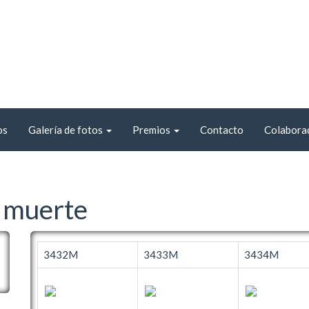
os
Galería de fotos
Premios
Contacto
Colabora
 muerte
3432M
3433M
3434M