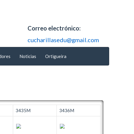
Correo electrónico:
cucharillasedu@gmail.com
dores
Noticias
Ortigueira
3435M
3436M