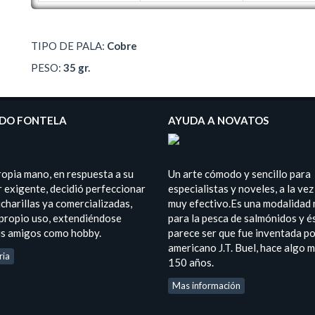
TIPO DE PALA:
Cobre
PESO:
35 gr.
DO FONTELA
AYUDA A NOVATOS
ropia mano, en respuesta a su
Un arte cómodo y sencillo para
 exigente, decidió perfeccionar
especialistas y noveles, a la vez
charillas ya comercializadas,
muy efectivo.Es una modalidad
 propio uso, extendiéndose
para la pesca de salmónidos y é
us amigos como hobby.
parece ser que fue inventada po
americano J.T. Buel, hace algo 
ria
150 años.
Mas información