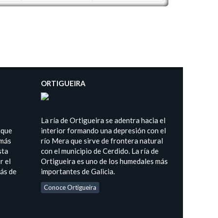
ORTIGUEIRA
La ría de Ortigueira se adentra hacia el
 que
interior formando una depresión con el
 más
río Mera que sirve de frontera natural
sta
con el municipio de Cerdido. La ría de
r el
Ortigueira es uno de los humedales más
más de
importantes de Galicia.
Conoce Ortigueira