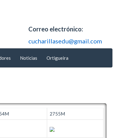
Correo electrónico:
cucharillasedu@gmail.com
dores
Noticias
Ortigueira
54M
2755M