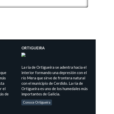
ORTIGUEIRA
La ría de Ortigueira se adentra hacia el
 que
interior formando una depresión con el
 más
río Mera que sirve de frontera natural
sta
con el municipio de Cerdido. La ría de
r el
Ortigueira es uno de los humedales más
más de
importantes de Galicia.
Conoce Ortigueira