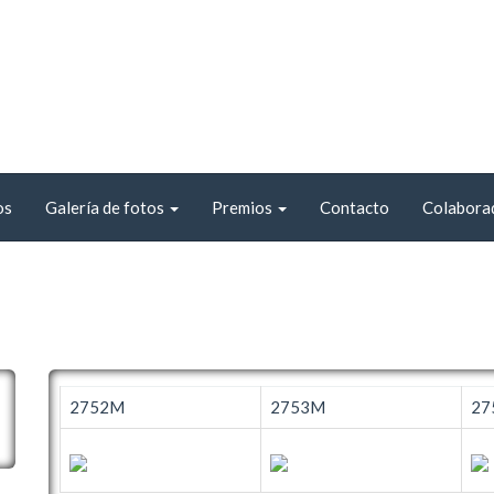
os
Galería de fotos
Premios
Contacto
Colabora
2752M
2753M
27