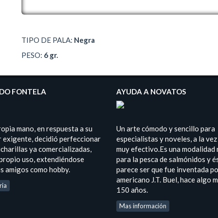
TIPO DE PALA:
Negra
PESO:
6 gr.
DO FONTELA
AYUDA A NOVATOS
ropia mano, en respuesta a su
Un arte cómodo y sencillo para
 exigente, decidió perfeccionar
especialistas y noveles, a la vez
charillas ya comercializadas,
muy efectivo.Es una modalidad
 propio uso, extendiéndose
para la pesca de salmónidos y é
us amigos como hobby.
parece ser que fue inventada po
americano J.T. Buel, hace algo 
ria
150 años.
Mas información