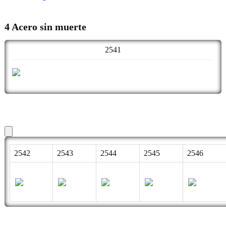
4 Acero sin muerte
2541
2542
2543
2544
2545
2546