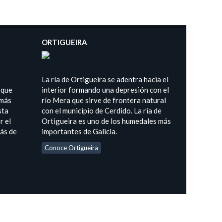
ORTIGUEIRA
La ría de Ortigueira se adentra hacia el
 que
interior formando una depresión con el
 más
río Mera que sirve de frontera natural
sta
con el municipio de Cerdido. La ría de
r el
Ortigueira es uno de los humedales más
más de
importantes de Galicia.
Conoce Ortigueira