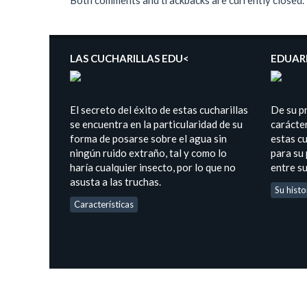
Both comments and trackbacks are currently closed.
LAS CUCHARILLAS EDU<
EDUAR
El secreto del éxito de estas cucharillas
De su p
se encuentra en la particularidad de su
carácter
forma de posarse sobre el agua sin
estas cu
ningún ruido extraño, tal y como lo
para su
haría cualquier insecto, por lo que no
entre s
asusta a las truchas.
Su histo
Características