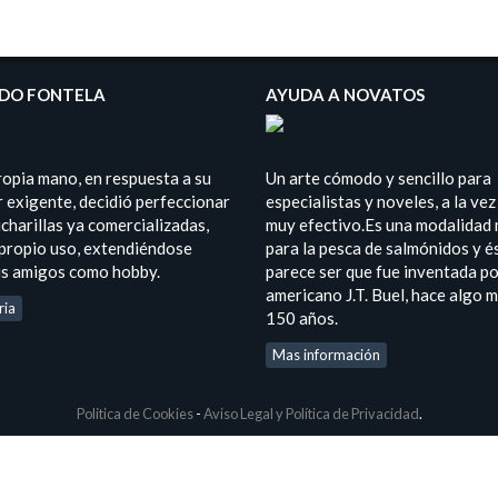
DO FONTELA
AYUDA A NOVATOS
ropia mano, en respuesta a su
Un arte cómodo y sencillo para
 exigente, decidió perfeccionar
especialistas y noveles, a la vez
charillas ya comercializadas,
muy efectivo.Es una modalidad
 propio uso, extendiéndose
para la pesca de salmónidos y é
us amigos como hobby.
parece ser que fue inventada po
americano J.T. Buel, hace algo 
ria
150 años.
Mas información
Politica de Cookies
-
Aviso Legal y Política de Privacidad
.